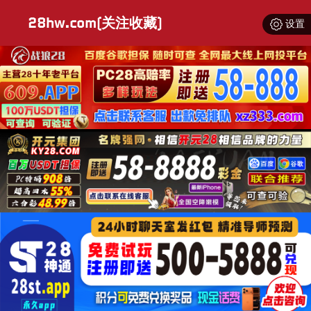
28hw.com(关注收藏)
设置